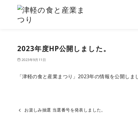
コ
ン
2023年度HP公開しました。
テ
ン
2023年9月11日
ツ
へ
「津軽の食と産業まつり」2023年の情報を公開しま
移
動
お楽しみ抽選 当選番号を発表しました。