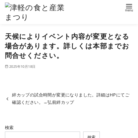
コ
天候によりイベント内容が変更となる
ン
テ
場合があります。詳しくは本部までお
ン
問合せください。
ツ
2025年10月18日
へ
移
動
絆カップの試合時間が変更になりました。詳細はHPにてご
確認ください。
→弘前絆カップ
検索
検索